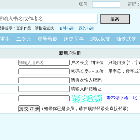
账号：
密码
温馨提示：更多作品，请搜索查找
临时书架
我的书架
重生
二次元
灵异悬疑
历史军事
游戏竞技
仙侠武侠
新用户注册
户名长度2到16位，只能用汉字，字
密码长度6－16位，用字母，数字或
请再次输入密码
请输入邮箱地址
看不清？换一张
(如果你已是会员，请在顶部登录处直接登录)