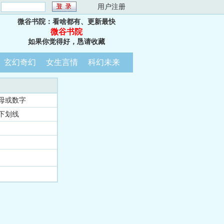
：
用户注册
微谷书院：看啥都有、更新最快
微谷书院
如果你觉得好，恳请收藏
玄幻奇幻
女生言情
科幻未来
母或数字
下划线